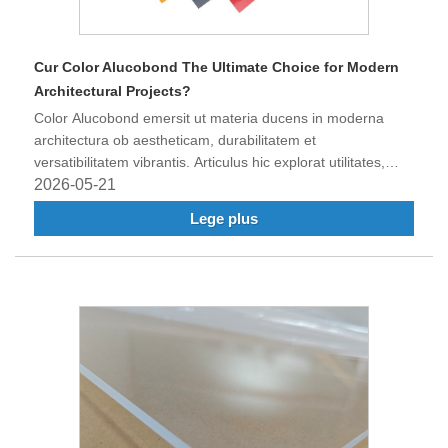
Cur Color Alucobond The Ultimate Choice for Modern
Architectural Projects?
Color Alucobond emersit ut materia ducens in moderna
architectura ob aestheticam, durabilitatem et
versatibilitatem vibrantis. Articulus hic explorat utilitates,
applicationes, species et sustentationem Coloris Alucobond,
2026-05-21
perspectas praebet cur architecti et structores magis
Lege plus
magisque eam frontes, signage, et consilium interiorem
anteponant. Facturae pervestigationes periti de Be-Win, hic
dux comprehensivus pretiosam scientiam praebet cuivis
Colorem Alucobond in inceptis constructionis considerans.