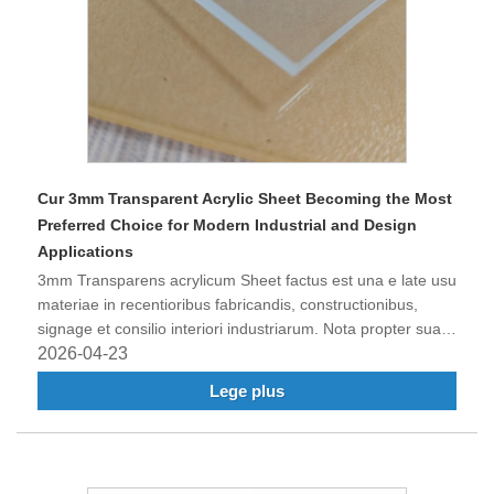
Cur 3mm Transparent Acrylic Sheet Becoming the Most
Preferred Choice for Modern Industrial and Design
Applications
3mm Transparens acrylicum Sheet factus est una e late usu
materiae in recentioribus fabricandis, constructionibus,
signage et consilio interiori industriarum. Nota propter suam
excellentiam opticam claritatem, excellentem resistentiam
2026-04-23
tempestatum et praestantem vetustatem, haec materia
Lege plus
magis magisque substituit traditionalem vitrum et alias
materias materias.