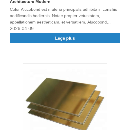
Architecture Modern
Color Alucobond est materia principalis adhibita in consiliis
aedificandis hodiernis. Notae propter vetustatem,
appellationem aestheticam, et versatilem, Alucobond
tabulae specimen sunt variis applicationibus, quae inter
2026-04-09
lineas, texit et interiores designant. Hoc blog incidit in
Lege plus
proprietates, utilitates et applicationes Coloris Alucobond,
explorans cur suus architectis et excogitatoribus terrarum
orbis praelatus est.