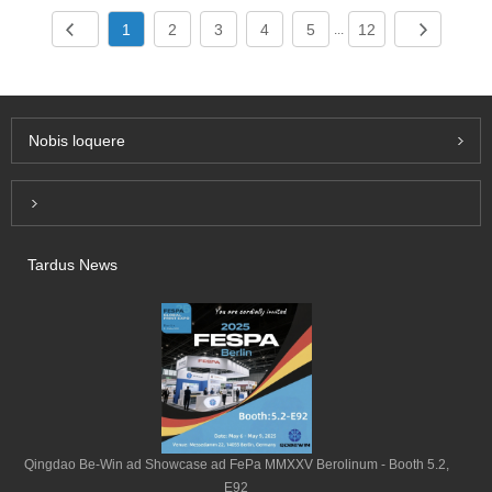
1
2
3
4
5
12
...
Nobis loquere
Inquiry For Pricelist
Tardus News
Qingdao Be-Win ad Showcase ad FePa MMXXV Berolinum - Booth 5.2,
E92