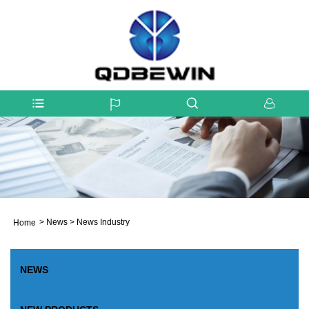
>
News
>
News Industry
Home
NEWS