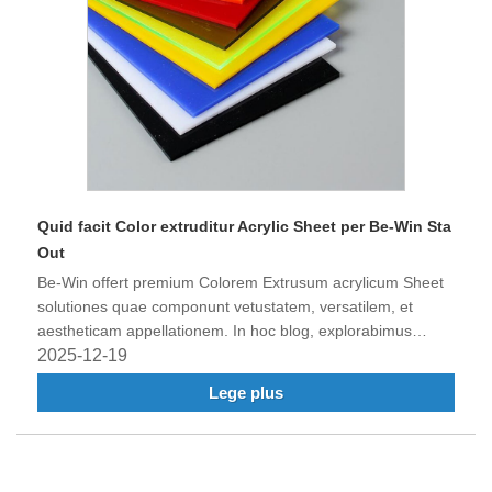
Quid facit Color extruditur Acrylic Sheet per Be-Win Sta
Out
Be-Win offert premium Colorem Extrusum acrylicum Sheet
solutiones quae componunt vetustatem, versatilem, et
aestheticam appellationem. In hoc blog, explorabimus
beneficia clavis, applicationes et rationes cur hae schedae
2025-12-19
in inceptis tam commercialibus quam residentialibus
Lege plus
praeferantur.