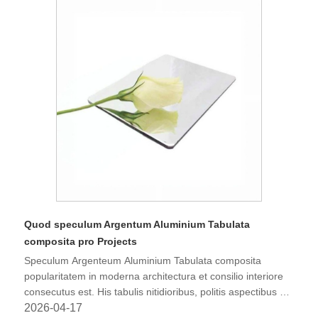
Quod speculum Argentum Aluminium Tabulata
composita pro Projects
Speculum Argenteum Aluminium Tabulata composita
popularitatem in moderna architectura et consilio interiore
consecutus est. His tabulis nitidioribus, politis aspectibus et
durabili compositione hae tabulae sunt summae elegantiae
2026-04-17