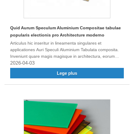
Quid Aurum Speculum Aluminium Compositae tabulae
popularis electionis pro Architecture moderno
Articulus hic inseritur in lineamenta singulares et
applicationes Auri Speculi Aluminium Tabulata composita.
Inveniunt quare magis magisque in architectura, eorum
commodis adhibeantur, et quomodo consilium modernum
2026-04-03
convertant. Legere in explorare beneficia eorum, apicibus
Lege plus
institutionem, et plura.